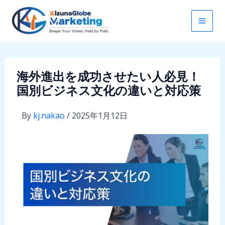
内
容
を
ス
キ
海外進出を成功させたい人必見！
ッ
国別ビジネス文化の違いと対応策
プ
By
kj.nakao
/
2025年1月12日