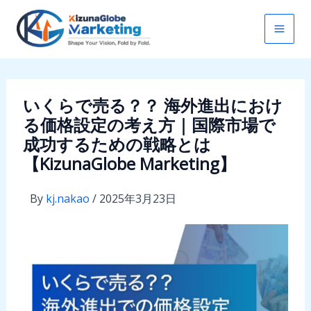
内
容
を
ス
キ
いくらで売る？？ 海外進出におけ
ッ
る価格設定の考え方｜国際市場で
プ
成功するための戦略とは
【KizunaGlobe Marketing】
By
kj.nakao
/
2025年3月23日