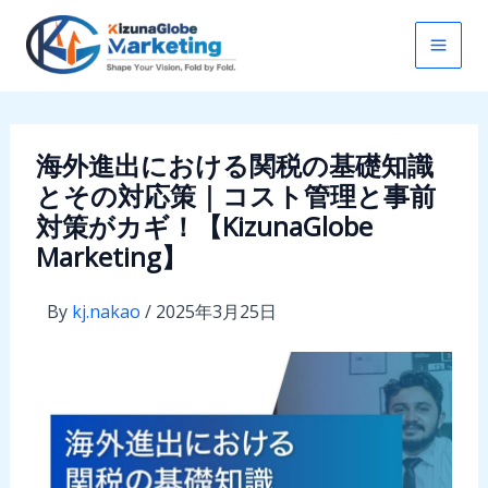
内
容
を
ス
キ
海外進出における関税の基礎知識
ッ
とその対応策｜コスト管理と事前
プ
対策がカギ！【KizunaGlobe
Marketing】
By
kj.nakao
/
2025年3月25日